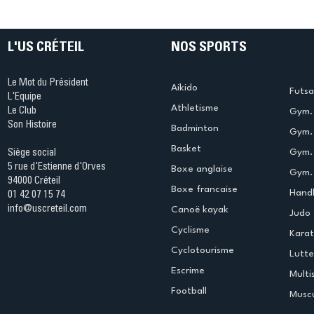
L'US CRÉTEIL
NOS SPORTS
Le Mot du Président
Aikido
Futsa
L'Equipe
Athletisme
Le Club
Gym. 
Son Histoire
Badminton
Gym. 
Basket
Gym.
Siège social
5 rue d'Estienne d'Orves
Boxe anglaise
Gym. 
94000 Créteil
Boxe francaise
Handb
01 42 07 15 74
info@uscreteil.com
Canoë kayak
Judo
Cyclisme
Kara
Cyclotourisme
Lutte
Escrime
Multi
Football
Muscu