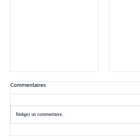
Commentaires
Rédigez un commentaire...
Actualités du RCC (Rugby
RUGBY : 
Créteil Choisy)
durant c