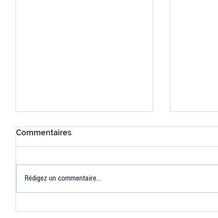
Commentaires
Rédigez un commentaire...
Actualités du RCC (Rugby
RUGBY : 
Créteil Choisy)
durant c