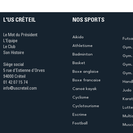
L'US CRÉTEIL
NOS SPORTS
Le Mot du Président
Aikido
Futsa
L'Equipe
Athletisme
Le Club
Gym. 
Son Histoire
Badminton
Gym. 
Basket
Gym.
Siège social
5 rue d'Estienne d'Orves
Boxe anglaise
Gym. 
94000 Créteil
Boxe francaise
Handb
01 42 07 15 74
info@uscreteil.com
Canoë kayak
Judo
Cyclisme
Kara
Cyclotourisme
Lutte
Escrime
Multi
Football
Muscu