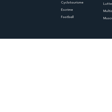
Cyclotourisme
Lutte
Escrime
Multi
Football
Muscu
Espace club
Offres d'emploi