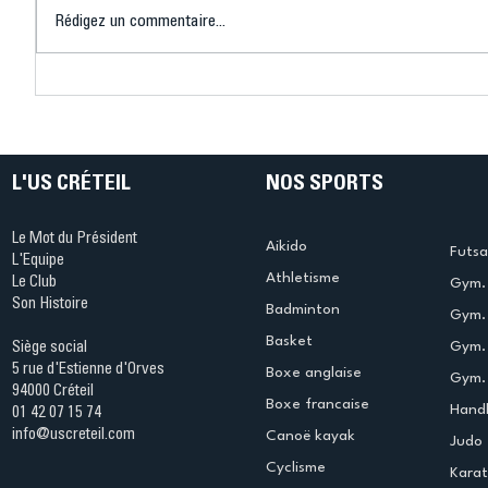
Rédigez un commentaire...
Connaissez-vous le Dark
L’US Crét
Ping ? Quand le tennis de
termine 
table s'illumine à Créteil !
beauté !
L'US CRÉTEIL
NOS SPORTS
Le Mot du Président
Aikido
Futsa
L'Equipe
Athletisme
Le Club
Gym. 
Son Histoire
Badminton
Gym. 
Basket
Gym.
Siège social
5 rue d'Estienne d'Orves
Boxe anglaise
Gym. 
94000 Créteil
Boxe francaise
Handb
01 42 07 15 74
info@uscreteil.com
Canoë kayak
Judo
Cyclisme
Kara