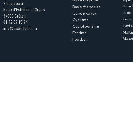
Boxe anglaise
Siège social
Handb
Boxe francaise
5 rue d'Estienne d'Orves
Judo
Canoë kayak
94000 Créteil
Kara
Cyclisme
01 42 07 15 74
Lutte
Cyclotourisme
info@uscreteil.com
Multi
Escrime
Muscu
Football
Espace club
Offres d'emploi