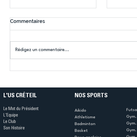
Commentaires
Rédigez un commentaire...
Connaissez-vous le Dark
L’US Crét
Ping ? Quand le tennis de
termine 
table s'illumine à Créteil !
beauté !
L'US CRÉTEIL
NOS SPORTS
Le Mot du Président
Futsa
Aikido
L'Equipe
Gym. 
Athletisme
Le Club
Gym. 
Badminton
Son Histoire
Gym.
Basket
Gym. 