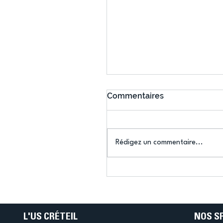
Commentaires
Rédigez un commentaire...
Connaissez-vous le Dar
Ping ? Quand le tennis d
table s'illumine à Créteil 
L'US CRÉTEIL
NOS S