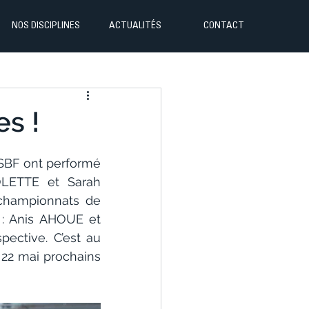
NOS DISCIPLINES
ACTUALITÉS
CONTACT
es !
SBF ont performé 
OLETTE et Sarah 
championnats de 
 : Anis AHOUE et 
ctive. C’est au 
 22 mai prochains 