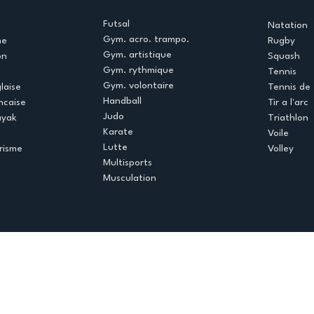
Futsal
Natation
Gym. acro. trampo.
me
Rugby
Gym. artistique
on
Squash
Gym. rythmique
Tennis
Gym. volontaire
laise
Tennis de 
Handball
ncaise
Tir a l'arc
Judo
ayak
Triathlon
Karate
Voile
Lutte
risme
Volley
Multisports
Musculation