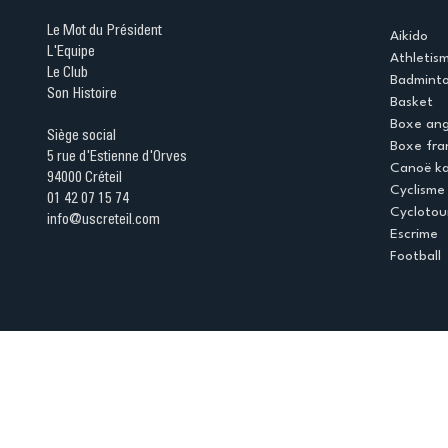
Le Mot du Président
Aikido
L'Equipe
Athletis
Le Club
Badmint
Son Histoire
Basket
Boxe ang
Siège social
Boxe fra
5 rue d'Estienne d'Orves
Canoë k
94000 Créteil
Cyclisme
01 42 07 15 74
Cyclotou
info@uscreteil.com
Escrime
Football
Espace club
Offres d'emploi