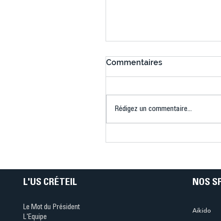
Commentaires
Rédigez un commentaire...
Connaissez-vous le Dar
Ping ? Quand le tennis d
table s'illumine à Créteil 
L'US CRÉTEIL
NOS S
Le Mot du Président
Aikido
L'Equipe