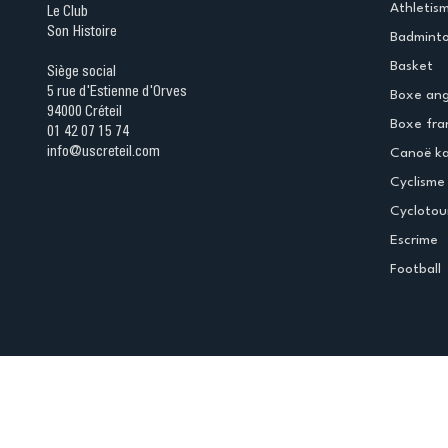
Athletis
Le Club
Son Histoire
Badmint
Basket
Siège social
5 rue d'Estienne d'Orves
Boxe ang
94000 Créteil
Boxe fra
01 42 07 15 74
info@uscreteil.com
Canoë k
Cyclisme
Cyclotou
Escrime
Football
Espace club
Offres d'emploi