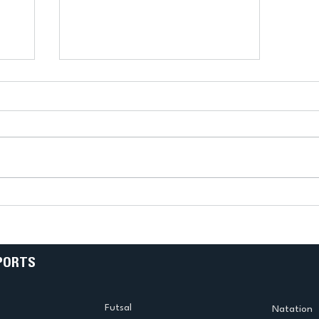
k
L’US Créteil Tir à l’Arc
e
termine la saison en
!
beauté !
PORTS
Futsal
Natation