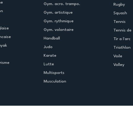
me
Gym. acro. trampo.
Rugby
on
Gym. artistique
Squash
Gym. rythmique
Tennis
laise
Gym. volontaire
Tennis de 
ncaise
Handball
Tir a l'arc
ayak
Judo
Triathlon
Karate
Voile
risme
Lutte
Volley
Multisports
Musculation