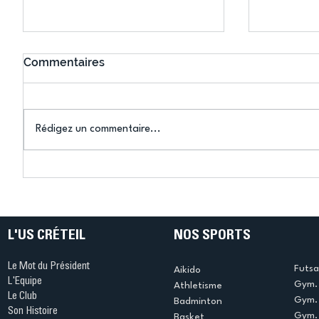
Commentaires
Rédigez un commentaire...
Connaissez-vous le Dark
L’US Crét
Ping ? Quand le tennis de
termine 
table s'illumine à Créteil !
beauté !
L'US CRÉTEIL
NOS SPORTS
Le Mot du Président
Futsa
Aikido
L'Equipe
Gym. 
Athletisme
Le Club
Gym. 
Badminton
Son Histoire
Gym.
Basket