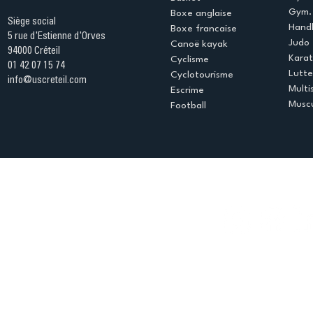
Gym. 
Boxe anglaise
Siège social
Handb
Boxe francaise
5 rue d'Estienne d'Orves
Judo
Canoë kayak
94000 Créteil
Kara
Cyclisme
01 42 07 15 74
Lutte
Cyclotourisme
info@uscreteil.com
Multi
Escrime
Muscu
Football
Espace club
Offres d'emploi