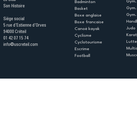
Gym. 
Badminton
Son Histoire
Gym.
Basket
Gym. 
Boxe anglaise
Siège social
Handb
Boxe francaise
5 rue d'Estienne d'Orves
Judo
Canoë kayak
94000 Créteil
Kara
Cyclisme
01 42 07 15 74
Lutte
Cyclotourisme
info@uscreteil.com
Multi
Escrime
Muscu
Football
Espace club
Offres d'emploi