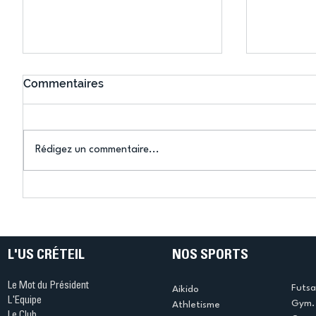
Commentaires
Rédigez un commentaire...
Connaissez-vous le Dark
L’US Crét
Ping ? Quand le tennis de
termine 
table s'illumine à Créteil !
beauté !
L'US CRÉTEIL
NOS SPORTS
Le Mot du Président
Futsa
Aikido
L'Equipe
Gym. 
Athletisme
Le Club