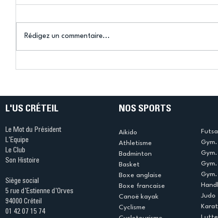
Rédigez un commentaire...
Connaissez-vous le Dark
L’US Crét
Ping ? Quand le tennis de
termine 
table s'illumine à Créteil !
beauté !
L'US CRÉTEIL
NOS SPORTS
Le Mot du Président
Futsa
Aikido
L'Equipe
Gym. 
Athletisme
Le Club
Gym. 
Badminton
Son Histoire
Gym.
Basket
Gym. 
Boxe anglaise
Siège social
Handb
Boxe francaise
5 rue d'Estienne d'Orves
Judo
Canoë kayak
94000 Créteil
Kara
Cyclisme
01 42 07 15 74
Lutte
Cyclotourisme