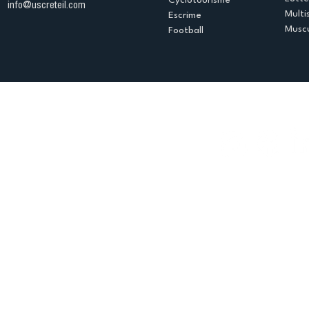
info@uscreteil.com
Multi
Escrime
Muscu
Football
Espace club
Offres d'emploi