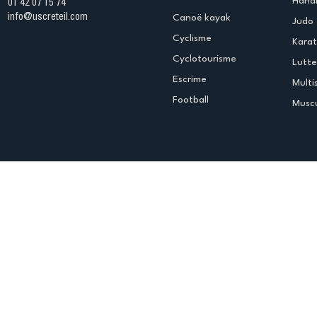
Handb
01 42 07 15 74
info@uscreteil.com
Canoë kayak
Judo
Cyclisme
Kara
Cyclotourisme
Lutte
Escrime
Multi
Football
Muscu
Espace club
Offres d'emploi