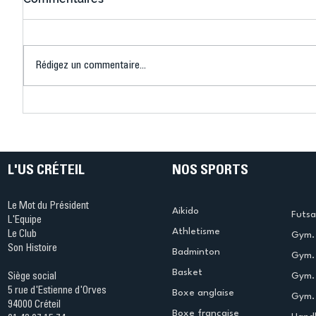
Rédigez un commentaire...
Connaissez-vous le Dark
L’US Crét
Ping ? Quand le tennis de
termine 
table s'illumine à Créteil !
beauté !
L'US CRÉTEIL
NOS SPORTS
Le Mot du Président
Aikido
Futsa
L'Equipe
Athletisme
Le Club
Gym. 
Son Histoire
Badminton
Gym. 
Basket
Gym.
Siège social
5 rue d'Estienne d'Orves
Boxe anglaise
Gym. 
94000 Créteil
Boxe francaise