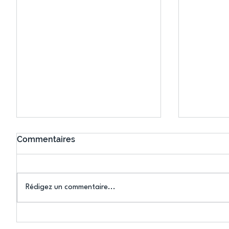
Commentaires
Rédigez un commentaire...
US Créteil Squash : Lauren
L’US Cré
Baltayan, vice-
arrache 