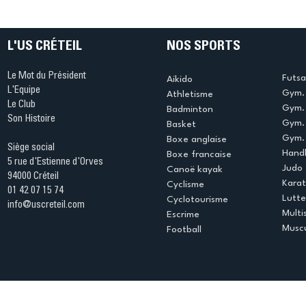
championne d’Europe par
terme d’
équipes avec les Bleues
renvers
L'US CRÉTEIL
NOS SPORTS
Le Mot du Président
Futsa
Aikido
L'Equipe
Gym. 
Athletisme
Le Club
Gym. 
Badminton
Son Histoire
Gym.
Basket
Gym. 
Boxe anglaise
Siège social
Handb
Boxe francaise
5 rue d'Estienne d'Orves
Judo
Canoë kayak
94000 Créteil
Kara
Cyclisme
01 42 07 15 74
Lutte
Cyclotourisme
info@uscreteil.com
Multi
Escrime
Muscu
Football
Espace club