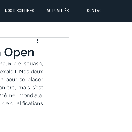
NOS DISCIPLINES
ACTUALITÉS
CONTACT
sh Open
onaux de squash, 
xploit. Nos deux 
n pour se placer 
ière, mais s’est 
 21ème mondiale. 
e qualifications 