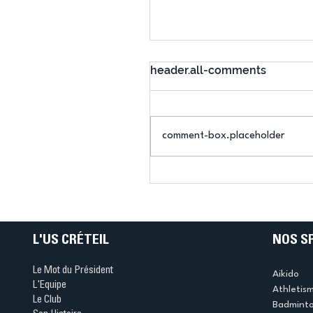
header.all-comments
comment-box.placeholder
US Créteil Squash : Laur
Baltayan, vice-
championne d’Europe p
équipes avec les Bleues
L'US CRÉTEIL
NOS S
Le Mot du Président
Aikido
L'Equipe
Athletis
Le Club
Badmint