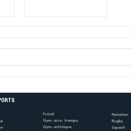
en
L’US Créteil Squash
arrache son maintien au
ar
terme d’un scénario
renversant
PORTS
Futsal
Natation
Gym. acro. trampo.
me
Rugby
Gym. artistique
on
Squash