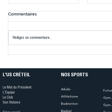
Commentaires
Rédigez un commentaire...
Connaissez-vous le Dark
L’US Crét
Ping ? Quand le tennis de
termine 
table s'illumine à Créteil !
beauté !
L'US CRÉTEIL
NOS SPORTS
Le Mot du Président
Aikido
Futsa
L'Equipe
Athletisme
Le Club
Gym. 
Son Histoire
Badminton
Gym. 
Basket