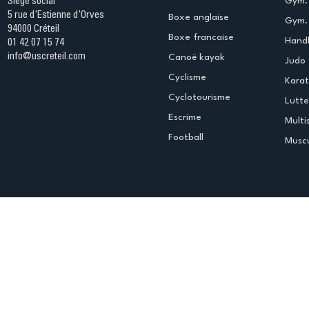
Gym.
Siège social
5 rue d'Estienne d'Orves
Boxe anglaise
Gym. 
94000 Créteil
Boxe francaise
Handb
01 42 07 15 74
info@uscreteil.com
Canoë kayak
Judo
Cyclisme
Kara
Cyclotourisme
Lutte
Escrime
Multi
Football
Muscu
Espace club
Offres d'emploi