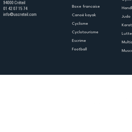
94000 Créteil
Boxe francaise
Handb
01 42 07 15 74
info@uscreteil.com
Canoë kayak
Judo
Cyclisme
Kara
Cyclotourisme
Lutte
Escrime
Multi
Football
Muscu
Espace club
Offres d'emploi