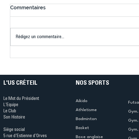
Commentaires
Rédigez un commentaire...
Connaissez-vous le Dark
L’US Crét
Ping ? Quand le tennis de
termine 
table s'illumine à Créteil !
beauté !
L'US CRÉTEIL
NOS SPORTS
Le Mot du Président
Aikido
Futsa
L'Equipe
Athletisme
Le Club
Gym. 
Son Histoire
Badminton
Gym. 
Basket
Gym.
Siège social
5 rue d'Estienne d'Orves
Boxe anglaise
Gym. 