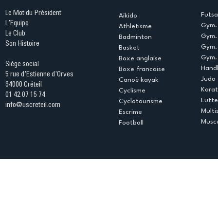
Le Mot du Président
Futsa
Aikido
L'Equipe
Gym. 
Athletisme
Le Club
Gym. 
Badminton
Son Histoire
Gym.
Basket
Gym. 
Boxe anglaise
Siège social
Handb
Boxe francaise
5 rue d'Estienne d'Orves
Judo
Canoë kayak
94000 Créteil
Kara
Cyclisme
01 42 07 15 74
Lutte
Cyclotourisme
info@uscreteil.com
Multi
Escrime
Muscu
Football
Espace club
Offres d'emploi