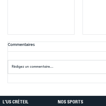
Commentaires
Rédigez un commentaire...
Connaissez-vous le Dark
L’US Crét
Ping ? Quand le tennis de
termine 
table s'illumine à Créteil !
beauté !
L'US CRÉTEIL
NOS SPORTS