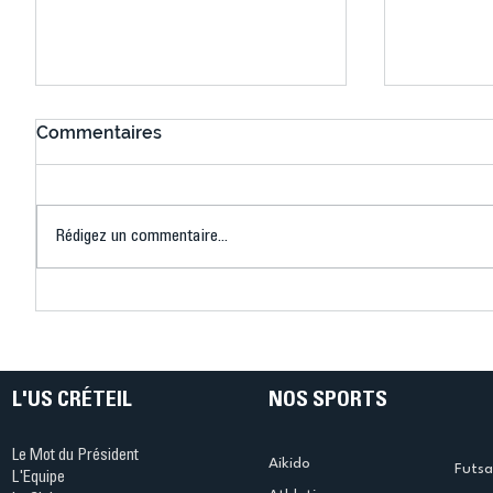
Commentaires
Rédigez un commentaire...
L’US Créteil Volley-Ball
Les fémi
clôture ses soirées
Créteil 
découvertes
en Régio
L'US CRÉTEIL
NOS SPORTS
Le Mot du Président
Aikido
Futsa
L'Equipe