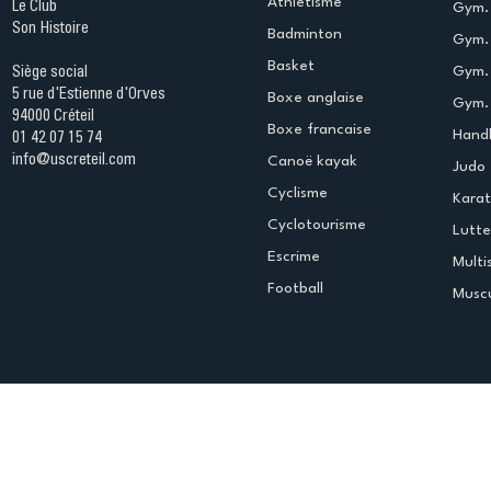
Athletisme
Le Club
Gym. 
Son Histoire
Badminton
Gym. 
Basket
Gym.
Siège social
5 rue d'Estienne d'Orves
Boxe anglaise
Gym. 
94000 Créteil
Boxe francaise
Handb
01 42 07 15 74
info@uscreteil.com
Canoë kayak
Judo
Cyclisme
Kara
Cyclotourisme
Lutte
Escrime
Multi
Football
Muscu
Espace club
Offres d'emploi