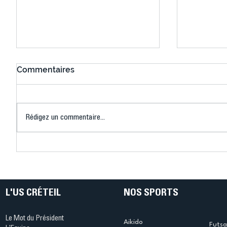
Commentaires
Rédigez un commentaire...
Connaissez-vous le Dark
L’US Crét
Ping ? Quand le tennis de
termine 
table s'illumine à Créteil !
beauté !
L'US CRÉTEIL
NOS SPORTS
Le Mot du Président
Aikido
Futsa