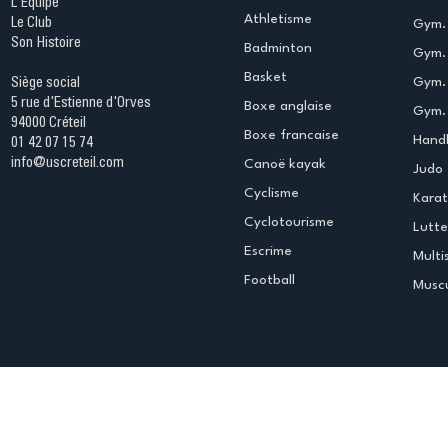
L'Equipe
Athletisme
Le Club
Gym. 
Son Histoire
Badminton
Gym. 
Basket
Gym.
Siège social
5 rue d'Estienne d'Orves
Boxe anglaise
Gym. 
94000 Créteil
Boxe francaise
Handb
01 42 07 15 74
info@uscreteil.com
Canoë kayak
Judo
Cyclisme
Kara
Cyclotourisme
Lutte
Escrime
Multi
Football
Muscu
Espace club