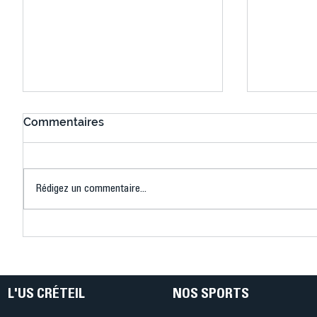
Commentaires
Rédigez un commentaire...
Connaissez-vous le Dark
L’US Crét
Ping ? Quand le tennis de
termine 
table s'illumine à Créteil !
beauté !
L'US CRÉTEIL
NOS SPORTS