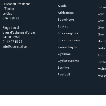
Le Mot du Président
Aikido
Futsa
L'Equipe
Athletisme
Le Club
Gym. 
Son Histoire
Badminton
Gym. 
Basket
Gym.
Siège social
5 rue d'Estienne d'Orves
Boxe anglaise
Gym. 
94000 Créteil
Boxe francaise
Handb
01 42 07 15 74
info@uscreteil.com
Canoë kayak
Judo
Cyclisme
Kara
Cyclotourisme
Lutte
Escrime
Multi
Football
Muscu
Espace club