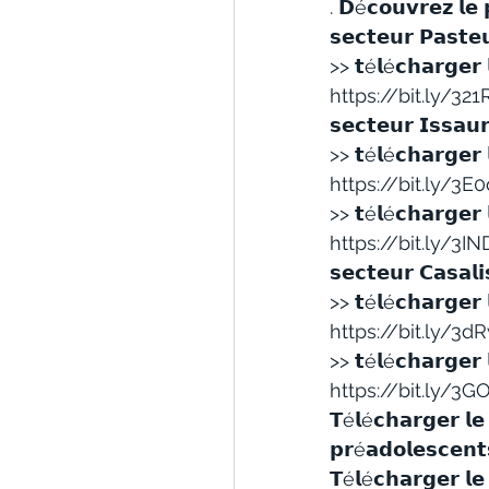
. 𝗗é𝗰𝗼𝘂𝘃𝗿𝗲𝘇 𝗹
𝘀𝗲𝗰𝘁𝗲𝘂𝗿 𝗣𝗮𝘀𝘁𝗲
>> 𝘁é𝗹é𝗰𝗵𝗮𝗿𝗴𝗲𝗿 
https://bit.ly/32
𝘀𝗲𝗰𝘁𝗲𝘂𝗿 𝗜𝘀𝘀𝗮𝘂
>> 𝘁é𝗹é𝗰𝗵𝗮𝗿𝗴𝗲𝗿 
https://bit.ly/3
>> 𝘁é𝗹é𝗰𝗵𝗮𝗿𝗴𝗲𝗿 
https://bit.ly/3I
𝘀𝗲𝗰𝘁𝗲𝘂𝗿 𝗖𝗮𝘀𝗮𝗹
>> 𝘁é𝗹é𝗰𝗵𝗮𝗿𝗴𝗲𝗿 
https://bit.ly/3d
>> 𝘁é𝗹é𝗰𝗵𝗮𝗿𝗴𝗲𝗿 
https://bit.ly/3
𝗧é𝗹é𝗰𝗵𝗮𝗿𝗴𝗲𝗿 𝗹𝗲 
𝗽𝗿é𝗮𝗱𝗼𝗹𝗲𝘀𝗰𝗲𝗻𝘁
𝗧é𝗹é𝗰𝗵𝗮𝗿𝗴𝗲𝗿 𝗹𝗲