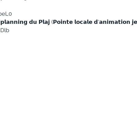
goeL0
𝗽𝗹𝗮𝗻𝗻𝗶𝗻𝗴 𝗱𝘂 𝗣𝗹𝗮𝗷 (𝗣𝗼𝗶𝗻𝘁𝗲 𝗹𝗼𝗰𝗮𝗹𝗲 𝗱'𝗮𝗻𝗶𝗺𝗮𝘁𝗶𝗼𝗻 𝗷
5Dlb