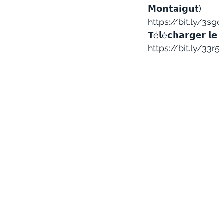
𝗠𝗼𝗻𝘁𝗮𝗶𝗴𝘂𝘁) 
https://bit.ly/3s
𝗧é𝗹é𝗰𝗵𝗮𝗿𝗴𝗲𝗿 𝗹𝗲 
https://bit.ly/33r