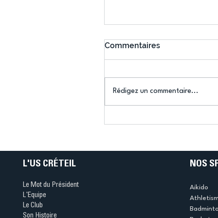
Commentaires
Rédigez un commentaire...
Connaissez-vous le Dar
Ping ? Quand le tennis d
table s'illumine à Créteil 
L'US CRÉTEIL
NOS S
Le Mot du Président
Aikido
L'Equipe
Athletis
Le Club
Badmint
Son Histoire