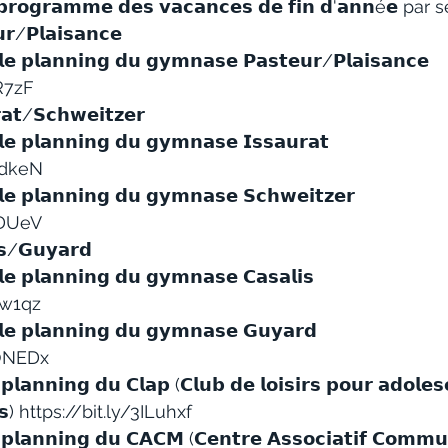
 𝗽𝗿𝗼𝗴𝗿𝗮𝗺𝗺𝗲 𝗱𝗲𝘀 𝘃𝗮𝗰𝗮𝗻𝗰𝗲𝘀 𝗱𝗲 𝗳𝗶𝗻 𝗱'𝗮𝗻𝗻é𝗲 par
𝗿/𝗣𝗹𝗮𝗶𝘀𝗮𝗻𝗰𝗲 
𝗲 𝗽𝗹𝗮𝗻𝗻𝗶𝗻𝗴 𝗱𝘂 𝗴𝘆𝗺𝗻𝗮𝘀𝗲 𝗣𝗮𝘀𝘁𝗲𝘂𝗿/𝗣𝗹𝗮𝗶𝘀𝗮𝗻𝗰𝗲 
1R7zF
𝗮𝘁/𝗦𝗰𝗵𝘄𝗲𝗶𝘁𝘇𝗲𝗿 
𝗲 𝗽𝗹𝗮𝗻𝗻𝗶𝗻𝗴 𝗱𝘂 𝗴𝘆𝗺𝗻𝗮𝘀𝗲 𝗜𝘀𝘀𝗮𝘂𝗿𝗮𝘁 
E0dkeN
𝗲 𝗽𝗹𝗮𝗻𝗻𝗶𝗻𝗴 𝗱𝘂 𝗴𝘆𝗺𝗻𝗮𝘀𝗲 𝗦𝗰𝗵𝘄𝗲𝗶𝘁𝘇𝗲𝗿 
NDUeV
𝗶𝘀/𝗚𝘂𝘆𝗮𝗿𝗱 
𝗲 𝗽𝗹𝗮𝗻𝗻𝗶𝗻𝗴 𝗱𝘂 𝗴𝘆𝗺𝗻𝗮𝘀𝗲 𝗖𝗮𝘀𝗮𝗹𝗶𝘀 
Rw1qz
𝗹𝗲 𝗽𝗹𝗮𝗻𝗻𝗶𝗻𝗴 𝗱𝘂 𝗴𝘆𝗺𝗻𝗮𝘀𝗲 𝗚𝘂𝘆𝗮𝗿𝗱
GONEDx
𝗽𝗹𝗮𝗻𝗻𝗶𝗻𝗴 𝗱𝘂 𝗖𝗹𝗮𝗽 (𝗖𝗹𝘂𝗯 𝗱𝗲 𝗹𝗼𝗶𝘀𝗶𝗿𝘀 𝗽𝗼𝘂𝗿 𝗮𝗱𝗼𝗹𝗲𝘀
𝘀) 
https://bit.ly/3ILuhxf
 𝗽𝗹𝗮𝗻𝗻𝗶𝗻𝗴 𝗱𝘂 𝗖𝗔𝗖𝗠 (𝗖𝗲𝗻𝘁𝗿𝗲 𝗔𝘀𝘀𝗼𝗰𝗶𝗮𝘁𝗶𝗳 𝗖𝗼𝗺𝗺𝘂