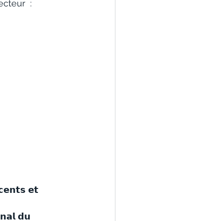
 secteur  : 
𝗰𝗲𝗻𝘁𝘀 𝗲𝘁 
𝗻𝗮𝗹 𝗱𝘂 