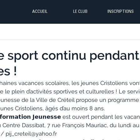
ACCUEIL
LE CLUB
INSCRIPTIONS
 Le sport continu pendant
s !
aines vacances scolaires, les jeunes Cristoliens von
re le plein d’activités sportives et culturelles ! Le serv
eunesse de la Ville de Créteil propose un programme r
eunes Cristoliens, âgés d’au moins 8 ans. 
𝗜𝗻𝗳𝗼𝗿𝗺𝗮𝘁𝗶𝗼𝗻 𝗝𝗲𝘂𝗻𝗲𝘀𝘀𝗲 est ouvert pendant les va
 Centre Dassibat, 7 rue François Mauriac, du lundi au
/ pij_creteil@yahoo.fr