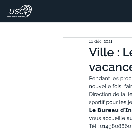
16 déc. 2021
Ville :
vacance
Pendant les proch
nouvelle fois  fai
Direction de la J
sportif pour les j
𝗟𝗲 𝗕𝘂𝗿𝗲𝗮𝘂 𝗱'
vous accueille au
Tél : 0149808860 