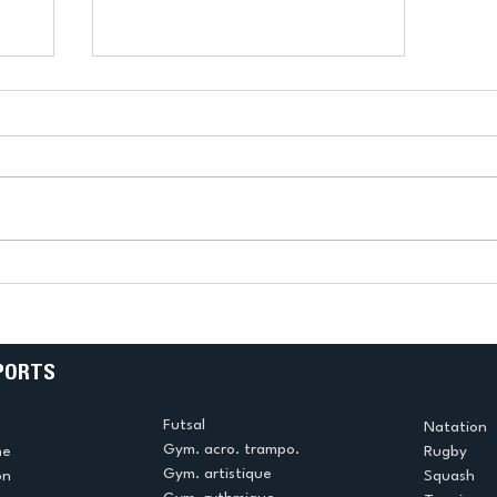
k
L’US Créteil Tir à l’Arc
e
termine la saison en
!
beauté !
PORTS
Futsal
Natation
Gym. acro. trampo.
me
Rugby
Gym. artistique
on
Squash