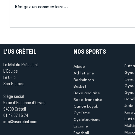
Rédigez un commentaire...
Bélier au cœur des Jeux !
Bélier a
(Denise Huet)
(Didier C
L'US CRÉTEIL
NOS SPORTS
Le Mot du Président
Futsa
Aikido
L'Equipe
Gym. 
Athletisme
Le Club
Gym. 
Badminton
Son Histoire
Gym.
Basket
Gym. 
Boxe anglaise
Siège social
Handb
Boxe francaise
5 rue d'Estienne d'Orves
Judo
Canoë kayak
94000 Créteil
Kara
Cyclisme
01 42 07 15 74
Lutte
Cyclotourisme
info@uscreteil.com
Multi
Escrime
Muscu
Football