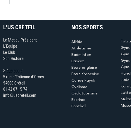
Les inscriptions 2026-2027
Voile : U
sont ouvertes…
podium !
progressivement !
L'US CRÉTEIL
NOS SPORTS
Le Mot du Président
Futsa
Aikido
L'Equipe
Gym. 
Athletisme
Le Club
Gym. 
Badminton
Son Histoire
Gym.
Basket
Gym. 
Boxe anglaise
Siège social
Handb
Boxe francaise
5 rue d'Estienne d'Orves
Judo
Canoë kayak
94000 Créteil
Kara
Cyclisme
01 42 07 15 74
Lutte
Cyclotourisme
info@uscreteil.com
Multi
Escrime
Muscu
Football