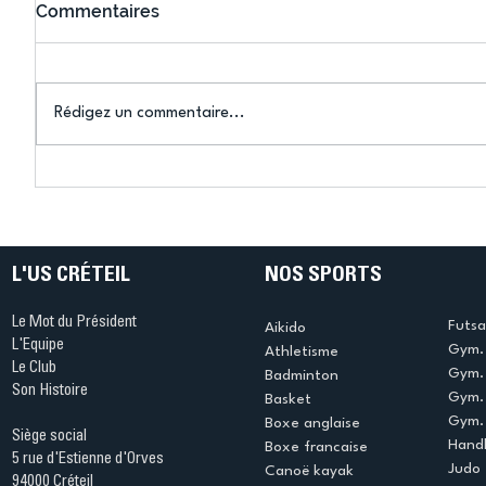
Commentaires
Rédigez un commentaire...
Les inscriptions 2026-2027
Voile : U
sont ouvertes…
podium !
progressivement !
L'US CRÉTEIL
NOS SPORTS
Le Mot du Président
Futsa
Aikido
L'Equipe
Gym. 
Athletisme
Le Club
Gym. 
Badminton
Son Histoire
Gym.
Basket
Gym. 
Boxe anglaise
Siège social
Handb
Boxe francaise
5 rue d'Estienne d'Orves
Judo
Canoë kayak
94000 Créteil