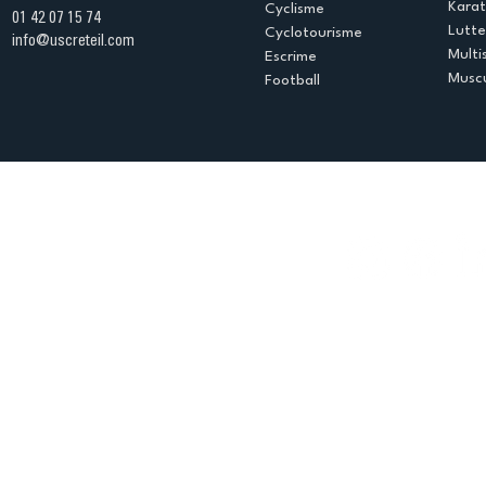
Kara
Cyclisme
01 42 07 15 74
Lutte
Cyclotourisme
info@uscreteil.com
Multi
Escrime
Muscu
Football
Espace club
Offres d'emploi