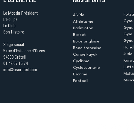
L'US CRÉTEIL
NOS SPORTS
Le Mot du Président
Futsa
Aikido
L'Equipe
Gym. 
Athletisme
Le Club
Gym. 
Badminton
Son Histoire
Gym.
Basket
Gym. 
Boxe anglaise
Siège social
Handb
Boxe francaise
5 rue d'Estienne d'Orves
Judo
Canoë kayak
94000 Créteil
Kara
Cyclisme
01 42 07 15 74
Lutte
Cyclotourisme
info@uscreteil.com
Multi
Escrime
Muscu
Football
Espace club
Offres d'emploi