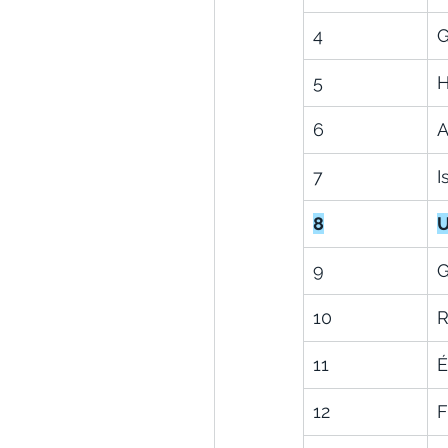
4
G
5
H
6
A
7
I
8
U
9
G
10
R
11
É
12
F