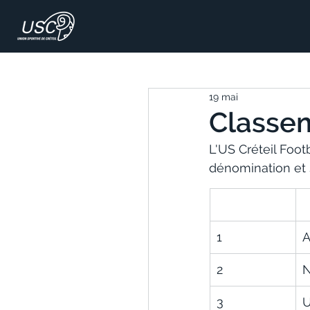
19 mai
Classem
L'US Créteil Foot
dénomination et 
1
A
2
N
3
U