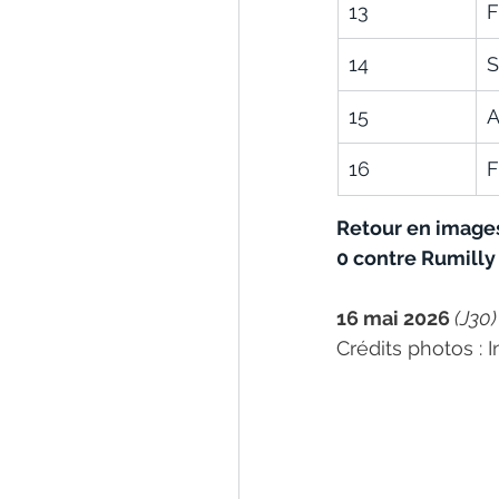
13
F
14
S
15
A
16
F
Retour en images
0 contre Rumilly 
16 mai 2026 
(J30)
Crédits photos : 