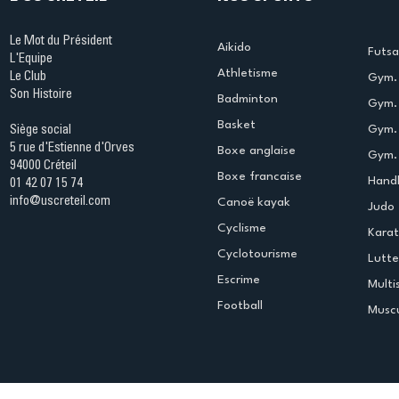
Le Mot du Président
Aikido
Futsa
L'Equipe
Athletisme
Le Club
Gym. 
Son Histoire
Badminton
Gym. 
Basket
Gym.
Siège social
5 rue d'Estienne d'Orves
Boxe anglaise
Gym. 
94000 Créteil
Boxe francaise
Handb
01 42 07 15 74
info@uscreteil.com
Canoë kayak
Judo
Cyclisme
Kara
Cyclotourisme
Lutte
Escrime
Multi
Football
Muscu