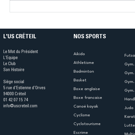
Connaissez-vous le Dark
L’US Crét
Ping ? Quand le tennis de
termine 
table s'illumine à Créteil !
beauté !
L'US CRÉTEIL
NOS SPORTS
Le Mot du Président
Aikido
Futsa
L'Equipe
Athletisme
Le Club
Gym. 
Son Histoire
Badminton
Gym. 
Basket
Gym.
Siège social
5 rue d'Estienne d'Orves
Boxe anglaise
Gym. 
94000 Créteil
Boxe francaise
Handb
01 42 07 15 74
info@uscreteil.com
Canoë kayak
Judo
Cyclisme
Kara
Cyclotourisme
Lutte
Escrime
Multi