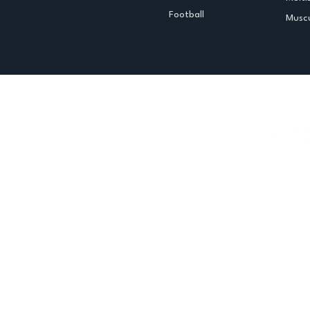
Football
Muscu
Espace club
Offres d'emploi