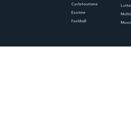
Cyclotourisme
Lutte
Escrime
Multi
Football
Muscu
Espace club
Offres d'emploi