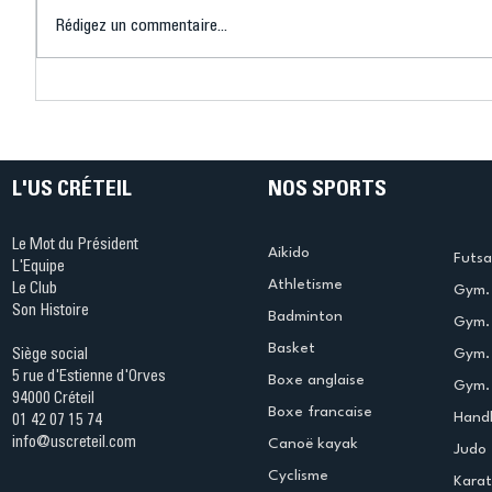
Rédigez un commentaire...
L'US Créteil Escrime
Finales 
s'impose aux
Champio
championnats du Val-de-
M17 : le
Marne
cristolie
fin de sa
L'US CRÉTEIL
NOS SPORTS
Le Mot du Président
Aikido
Futsa
L'Equipe
Athletisme
Le Club
Gym. 
Son Histoire
Badminton
Gym. 
Basket
Gym.
Siège social
5 rue d'Estienne d'Orves
Boxe anglaise
Gym. 
94000 Créteil
Boxe francaise
Handb
01 42 07 15 74
info@uscreteil.com
Canoë kayak
Judo
Cyclisme
Kara