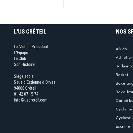
L'US Créteil Escrime
s'impose aux
championnats du Val-de
Marne
L'US CRÉTEIL
NOS S
Le Mot du Président
Aikido
L'Equipe
Athletis
Le Club
Son Histoire
Badmint
Basket
Siège social
5 rue d'Estienne d'Orves
Boxe ang
94000 Créteil
Boxe fra
01 42 07 15 74
info@uscreteil.com
Canoë k
Cyclisme
Cyclotou
Escrime