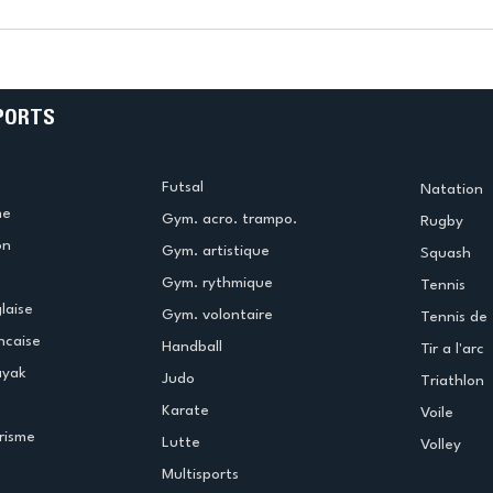
Finales EDJ &
Championnats de France
-
M17 : les jeunes escrimeurs
cristoliens brillent en cette
fin de saison
PORTS
Futsal
Natation
me
Gym. acro. trampo.
Rugby
on
Gym. artistique
Squash
Gym. rythmique
Tennis
laise
Gym. volontaire
Tennis de 
ncaise
Handball
Tir a l'arc
ayak
Judo
Triathlon
Karate
Voile
risme
Lutte
Volley
Multisports