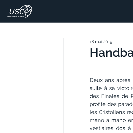
18 mai 2019
Handball
Deux ans après s
suite à sa victo
des Finales de P
profite des parad
les Cristoliens r
mano a mano ent
vestiaires dos à