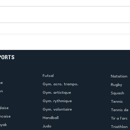
k
L’US Créteil Tir à l’Arc
e
termine la saison en
!
beauté !
PORTS
Futsal
Natation
me
Gym. acro. trampo.
Rugby
on
Gym. artistique
Squash
Gym. rythmique
Tennis
laise
Gym. volontaire
Tennis de 
ncaise
Handball
Tir a l'arc
ayak
Judo
Triathlon