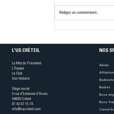
Rédigez un commentaire...
Connaissez-vous le Dar
Ping ? Quand le tennis d
table s'illumine à Créteil 
L'US CRÉTEIL
NOS S
Le Mot du Président
Aikido
L'Equipe
Athletis
Le Club
Son Histoire
Badmint
Basket
Siège social
5 rue d'Estienne d'Orves
Boxe ang
94000 Créteil
Boxe fra
01 42 07 15 74
info@uscreteil.com
Canoë k