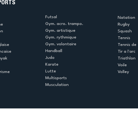
PORTS
Futsal
Natation
Gym. acro. trampo.
me
Rugby
Gym. artistique
on
Squash
Gym. rythmique
Tennis
Gym. volontaire
laise
Tennis de 
Handball
ncaise
Tir a l'arc
Judo
ayak
Triathlon
Karate
Voile
Lutte
risme
Volley
Multisports
Musculation