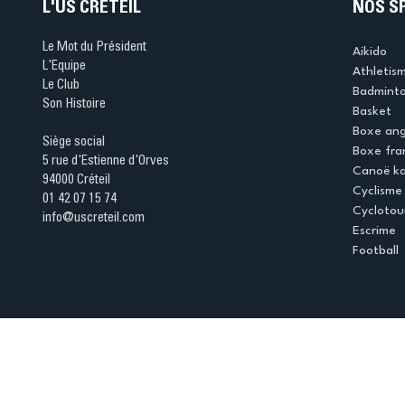
L'US CRÉTEIL
NOS S
Le Mot du Président
Aikido
L'Equipe
Athletis
Le Club
Badmint
Son Histoire
Basket
Boxe ang
Siège social
Boxe fra
5 rue d'Estienne d'Orves
Canoë k
94000 Créteil
Cyclisme
01 42 07 15 74
Cyclotou
info@uscreteil.com
Escrime
Football
Espace club
Offres d'emploi