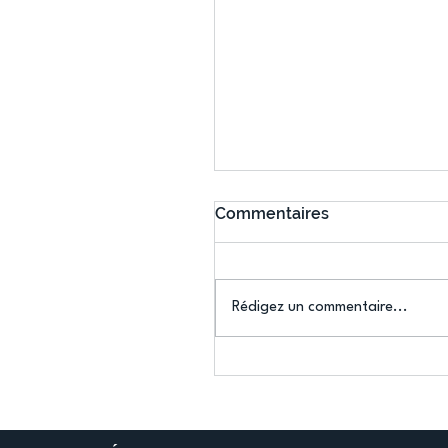
Commentaires
Aurevoir Tokyo !
Rédigez un commentaire...