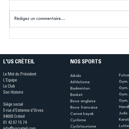
Aurevoir Tokyo !
Retour à
Rédigez un commentaire...
L'US CRÉTEIL
NOS SPORTS
Le Mot du Président
Futsa
Aikido
L'Equipe
Gym. 
Athletisme
Le Club
Gym. 
Badminton
Son Histoire
Gym.
Basket
Gym. 
Boxe anglaise
Siège social
Handb
Boxe francaise
5 rue d'Estienne d'Orves
Judo
Canoë kayak
94000 Créteil
Kara
Cyclisme
01 42 07 15 74
Lutte
Cyclotourisme
info@uscreteil.com