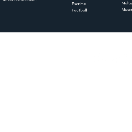
Multi
Escrime
Muscu
Football
Espace club
Offres d'emploi