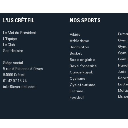
Grasse (1
L'US CRÉTEIL
NOS SPORTS
Le Mot du Président
Futsa
Aikido
L'Equipe
Gym. 
Athletisme
Le Club
Gym. 
Badminton
Son Histoire
Gym.
Basket
Gym. 
Boxe anglaise
Siège social
Handb
Boxe francaise
5 rue d'Estienne d'Orves
Judo
Canoë kayak
94000 Créteil
Kara
Cyclisme
01 42 07 15 74
Lutte
Cyclotourisme
info@uscreteil.com
Multi
Escrime
Muscu
Football
Espace club