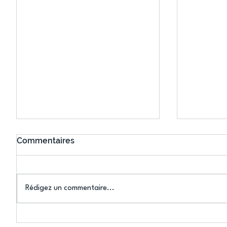
Commentaires
Rédigez un commentaire...
Classement final Football
L’US Crét
National 2
arrache l