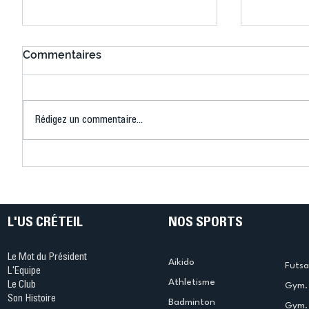
Commentaires
Aurevoir Tokyo !
Retour à
Rédigez un commentaire...
L'US CRÉTEIL
NOS SPORTS
Le Mot du Président
Aikido
Futsa
L'Equipe
Athletisme
Le Club
Gym. 
Son Histoire
Badminton
Gym. 