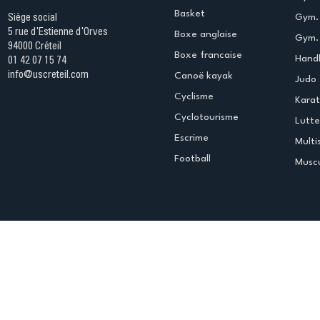
Basket
Gym.
Siège social
5 rue d'Estienne d'Orves
Boxe anglaise
Gym. 
94000 Créteil
Boxe francaise
Handb
01 42 07 15 74
info@uscreteil.com
Canoë kayak
Judo
Cyclisme
Kara
Cyclotourisme
Lutte
Escrime
Multi
Football
Muscu
Espace club
Offres d'emploi