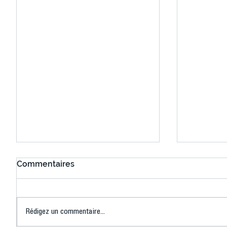
Commentaires
Aurevoir Tokyo !
Retour à
Rédigez un commentaire...