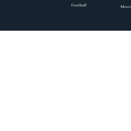
Football
Muscu
Espace club
Offres d'emploi