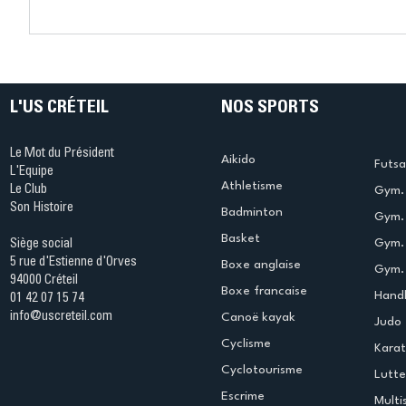
L'US CRÉTEIL
NOS SPORTS
Le Mot du Président
Aikido
Futsa
L'Equipe
Athletisme
Le Club
Gym. 
Son Histoire
Badminton
Gym. 
Basket
Gym.
Siège social
5 rue d'Estienne d'Orves
Boxe anglaise
Gym. 
94000 Créteil
Boxe francaise
Handb
01 42 07 15 74
info@uscreteil.com
Canoë kayak
Judo
Cyclisme
Kara
Cyclotourisme
Lutte
Escrime
Multi