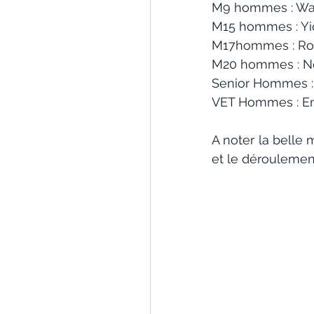
M9 hommes : Wa
M15 hommes : Y
M17hommes : R
M20 hommes : 
Senior Hommes 
VET Hommes : E
A noter la belle 
et le déroulemen