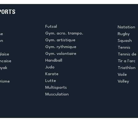
cristoliens brillent en cette
fin de saison
PORTS
Futsal
Natation
Gym. acro. trampo.
me
Rugby
Gym. artistique
on
Squash
Gym. rythmique
Tennis
Gym. volontaire
laise
Tennis de 
Handball
ncaise
Tir a l'arc
Judo
ayak
Triathlon
Karate
Voile
Lutte
risme
Volley
Multisports
Musculation