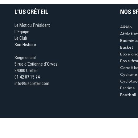
Marne
L'US CRÉTEIL
NOS S
Le Mot du Président
Aikido
L'Equipe
Athletis
Le Club
Badmint
Son Histoire
Basket
Boxe ang
Siège social
Boxe fra
5 rue d'Estienne d'Orves
Canoë k
94000 Créteil
Cyclisme
01 42 07 15 74
Cyclotou
info@uscreteil.com
Escrime
Football
Espace club