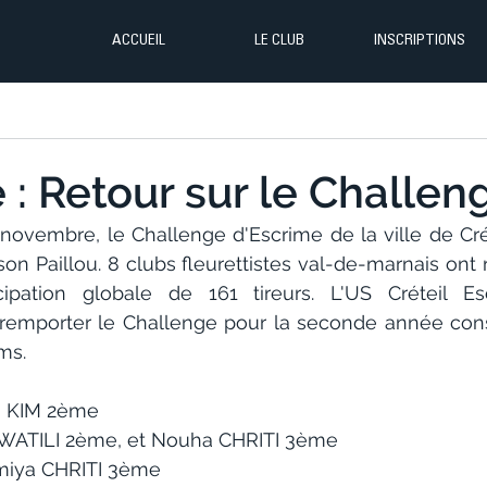
ACCUEIL
LE CLUB
INSCRIPTIONS
 : Retour sur le Challeng
ovembre, le Challenge d'Escrime de la ville de Crét
n Paillou. 8 clubs fleurettistes val-de-marnais ont r
ipation globale de 161 tireurs. L'US Créteil Esc
remporter le Challenge pour la seconde année cons
ms. 
a KIM 2ème
a WATILI 2ème, et Nouha CHRITI 3ème
miya CHRITI 3ème