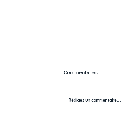
Commentaires
Rédigez un commentaire...
L'US Créteil Escrime
s'impose aux
championnats du Val-de