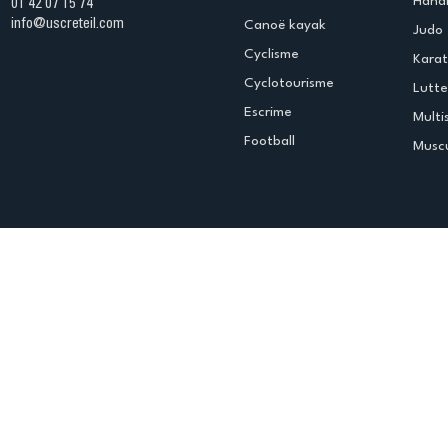
Handb
01 42 07 15 74
info@uscreteil.com
Canoë kayak
Judo
Cyclisme
Kara
Cyclotourisme
Lutte
Escrime
Multi
Football
Muscu
Espace club
Offres d'emploi