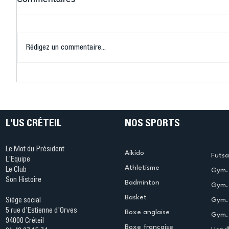
Rédigez un commentaire...
Connaissez-vous le Dark
L’US Crét
Ping ? Quand le tennis de
termine 
table s'illumine à Créteil !
beauté !
L'US CRÉTEIL
NOS SPORTS
Le Mot du Président
Aikido
Futsa
L'Equipe
Athletisme
Le Club
Gym. 
Son Histoire
Badminton
Gym. 
Basket
Gym.
Siège social
5 rue d'Estienne d'Orves
Boxe anglaise
Gym. 
94000 Créteil
Boxe francaise