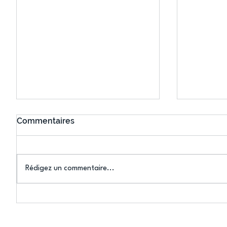
Commentaires
Rédigez un commentaire...
Mary-Ambre Moluh : « Mon
Les insc
objectif, c'est Los Angeles
sont ouv
2028 »
progress