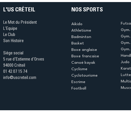
L'US CRÉTEIL
NOS SPORTS
Le Mot du Président
Futsa
Aikido
L'Equipe
Gym. 
Athletisme
Le Club
Gym. 
Badminton
Son Histoire
Gym.
Basket
Gym. 
Boxe anglaise
Siège social
Handb
Boxe francaise
5 rue d'Estienne d'Orves
Judo
Canoë kayak
94000 Créteil
Kara
Cyclisme
01 42 07 15 74
Lutte
Cyclotourisme
info@uscreteil.com
Multi
Escrime
Muscu
Football
Espace club