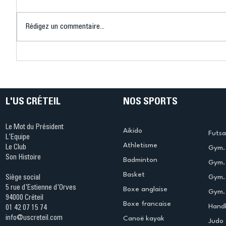
Rédigez un commentaire...
Mary-Ambre Moluh : « Mon
Les insc
objectif, c'est Los Angeles
sont ouv
2028 »
progress
L'US CRÉTEIL
NOS SPORTS
Le Mot du Président
Aikido
Futsa
L'Equipe
Athletisme
Le Club
Gym. 
Son Histoire
Badminton
Gym. 
Basket
Gym.
Siège social
5 rue d'Estienne d'Orves
Boxe anglaise
Gym. 
94000 Créteil
Boxe francaise
Handb
01 42 07 15 74
info@uscreteil.com
Canoë kayak
Judo