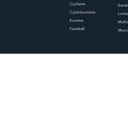
Cyclisme
Kara
Cyclotourisme
Lutte
Escrime
Multi
Football
Muscu
Espace club
Offres d'emploi