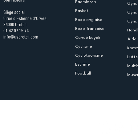
Son Histoire
Badminton
Gym. 
Basket
Gym.
Siège social
5 rue d'Estienne d'Orves
Boxe anglaise
Gym. 
94000 Créteil
Boxe francaise
Handb
01 42 07 15 74
info@uscreteil.com
Canoë kayak
Judo
Cyclisme
Kara
Cyclotourisme
Lutte
Escrime
Multi
Football
Muscu
Espace club
Offres d'emploi