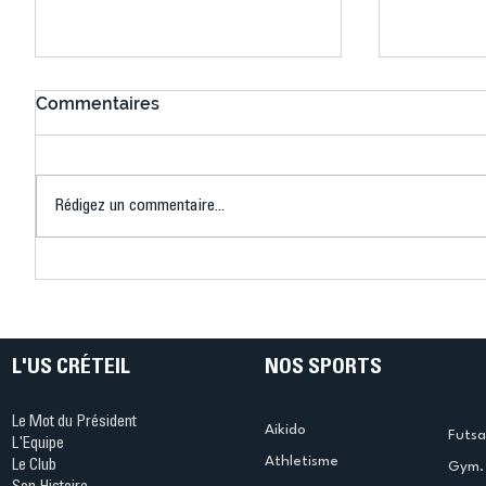
Commentaires
Rédigez un commentaire...
Mary-Ambre Moluh : « Mon
Les insc
objectif, c'est Los Angeles
sont ouv
2028 »
progress
L'US CRÉTEIL
NOS SPORTS
Le Mot du Président
Aikido
Futsa
L'Equipe
Athletisme
Le Club
Gym. 